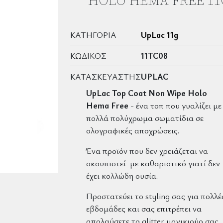
HOLO HEMA FREE 11
ΚΑΤΗΓΟΡΊΑ
UpLac 11g
ΚΩΔΙΚΌΣ
11TC08
ΚΑΤΑΣΚΕΥΑΣΤΉΣ
UPLAC
UpLac Top Coat Non Wipe Holo
Hema Free
- ένα τοπ που γυαλίζει με
πολλά πολύχρωμα σωματίδια σε
ολογραφικές αποχρώσεις.
Ένα προϊόν που δεν χρειάζεται να
σκουπιστεί με καθαριστικό γιατί δεν
έχει κολλώδη ουσία.
Προστατεύει το styling σας για πολλέ
εβδομάδες και σας επιτρέπει να
απολαύσετε το glitter μανικιούρ σας