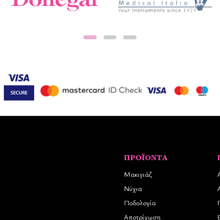
ΠΡΟΪΌΝΤΑ
Μακιγιάζ
Νύχια
Ποδολογία
Αποτρίχωση