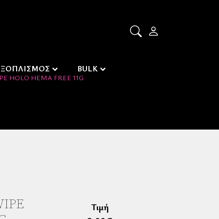
ΕΞΟΠΛΙΣΜΟΣ
BULK
PE HOLO HEMA FREE 11G
WIPE
Τιμή