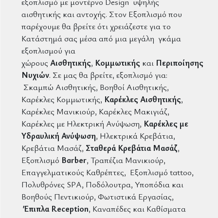
εξοπλισμό με μοντέρνο Design υψηλής
αισθητικής και αντοχής. Στον Εξοπλισμό που
παρέχουμε θα βρείτε ότι χρειάζεστε για το
Κατάστημά σας μέσα από μια μεγάλη γκάμα
εξοπλισμού για
χώρους
Αισθητικής
,
Κομμωτικής
και
Περιποίησης
Νυχιών
. Σε μας θα βρείτε, εξοπλισμό για:
Σκαμπώ Αισθητικής, Βοηθοί Αισθητικής,
Καρέκλες Κομμωτικής,
Καρέκλες Αισθητικής
,
Καρέκλες Μανικιούρ, Καρέκλες Μακιγιάζ,
Καρέκλες με Ηλεκτρική Ανύψωση,
Καρέκλες με
Υδραυλική Ανύψωση
, Ηλεκτρικά Κρεβάτια,
Κρεβάτια Μασάζ,
Σταθερά Κρεβάτια Μασάζ
,
Εξοπλισμό
Barber
, Τραπέζια Μανικιούρ,
Επαγγελματικούς Καθρέπτες, Εξοπλισμό tattoo,
Πολυθρόνες SPA, Ποδόλουτρα, Υποπόδια και
Βοηθούς Πεντικιούρ, Φωτιστικά Εργασίας,
Έπιπλα
Reception
, Καναπέδες και Καθίσματα