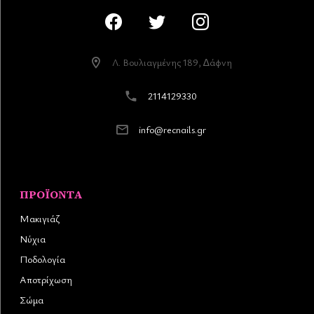
Λ. Βουλιαγµένης 189, ∆άφνη
2114129330
info@recnails.gr
ΠΡΟΪΌΝΤΑ
Μακιγιάζ
Νύχια
Ποδολογία
Αποτρίχωση
Σώμα