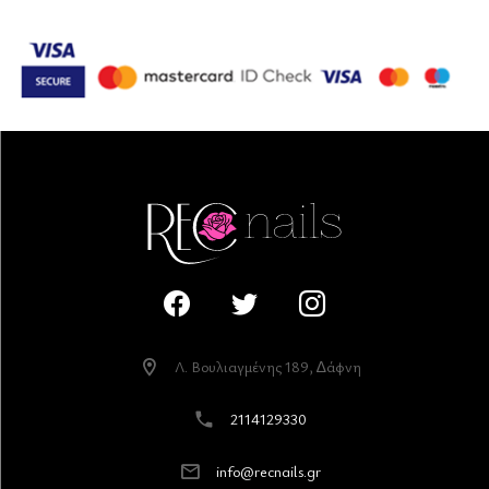
Λ. Βουλιαγµένης 189, ∆άφνη
2114129330
info@recnails.gr