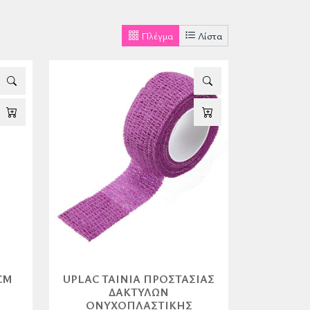
Πλέγμα
Λίστα
CM
UPLAC ΤΑΙΝΊΑ ΠΡΟΣΤΑΣΊΑΣ
ΔΑΚΤΎΛΩΝ
OΝΥΧΟΠΛΑΣΤΙΚΉΣ