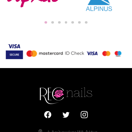
Λ. Βουλιαγµένης 189, ∆άφνη