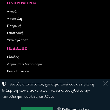
ΠΛΗΡΟΦΟΡΊΕΣ
Αγορά
Αποστολή
Πληρωμή
Επιστροφή
Υπαναχώρηση
ΠΕΛΆΤΗΣ
Είσοδος
Δημιουργία λογαριασμού
Καλάθι αγορών
Αυτός ο ιστότοπος χρησιμοποιεί cookies για τη
©
2023-2026
REC NAILS
διάκριση των επισκεπτών. Για να αποδεχθείτε την
Αριθμός ΓΕΜΗ:
145976403000
τοποθέτηση cookies, επιλέξτε
Όροι χρήσης
•
Πολιτική απορρήτου
•
Πολιτική cookies
Ρυθμίσεις cookies
Ρυθμίσεις cookies