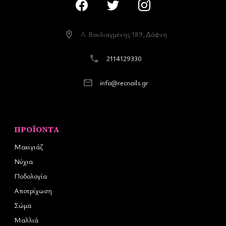
Λ. Βουλιαγµένης 189, ∆άφνη
2114129330
info@recnails.gr
ΠΡΟΪΌΝΤΑ
Μακιγιάζ
Νύχια
Ποδολογία
Αποτρίχωση
Σώμα
Μαλλιά