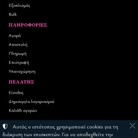
Εξοπλισμός
Bulk
ΠΛΗΡΟΦΟΡΊΕΣ
Αγορά
Αποστολή
Πληρωμή
Επιστροφή
Υπαναχώρηση
ΠΕΛΆΤΗΣ
Είσοδος
Δημιουργία λογαριασμού
Καλάθι αγορών
Αυτός ο ιστότοπος χρησιμοποιεί cookies για τη
©
2023-2026
REC NAILS
διάκριση των επισκεπτών. Για να αποδεχθείτε την