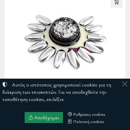
Αυτός ο ιστότοπος χρησιμοποιεί cookies για τη
διάκριση των επισκεπτών. Για να αποδεχθείτε την
τοποθέτηση cookies, επιλέξτε
Ρυθμίσεις cookies
UPLAC PRISMA METALLIC FLAKE SILVER 8G
Αποδέχομαι
Πολιτική cookies
4,00
€