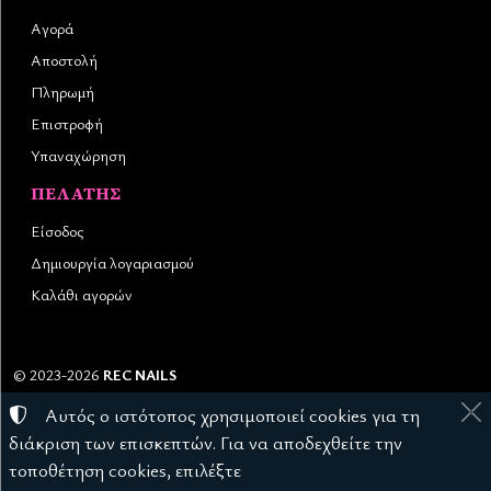
Αγορά
Αποστολή
Πληρωμή
Επιστροφή
Υπαναχώρηση
ΠΕΛΆΤΗΣ
Είσοδος
Δημιουργία λογαριασμού
Καλάθι αγορών
©
2023-2026
REC NAILS
Αριθμός ΓΕΜΗ:
145976403000
Αυτός ο ιστότοπος χρησιμοποιεί cookies για τη
Όροι χρήσης
•
Πολιτική απορρήτου
•
Πολιτική cookies
διάκριση των επισκεπτών. Για να αποδεχθείτε την
Ρυθμίσεις cookies
τοποθέτηση cookies, επιλέξτε