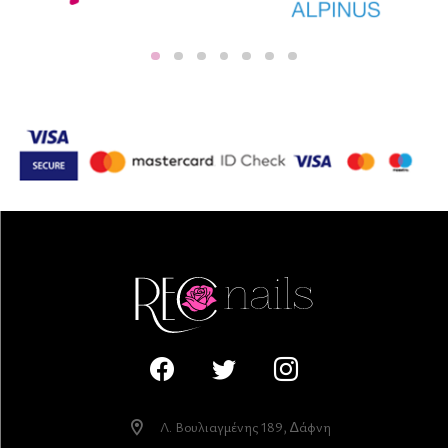
Λ. Βουλιαγµένης 189, ∆άφνη