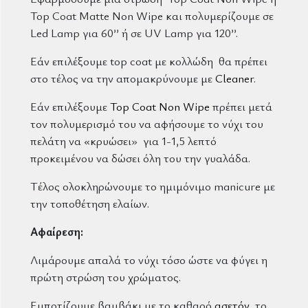
Top Coat Matte Non Wipe και πολυμερίζουμε σε
Led Lamp για 60’’ ή σε UV Lamp για 120’’.
Εάν επιλέξουμε top coat με κολλώδη θα πρέπει
στο τέλος να την απομακρύνουμε με
Cleaner
.
Εάν επιλέξουμε
Top Coat Non Wipe
πρέπει μετά
τον πολυμερισμό του να αφήσουμε το νύχι του
πελάτη να «κρυώσει» για 1-1,5 λεπτό
προκειμένου να δώσει όλη του την γυαλάδα.
Τέλος ολοκληρώνουμε το ημιμόνιμο manicure με
την τοποθέτηση ελαίων.
Αφαίρεση:
Λιμάρουμε απαλά το νύχι τόσο ώστε να φύγει η
πρώτη στρώση του χρώματος.
Εμποτίζουμε βαμβάκι με το καθαρό
ασετόν
, το