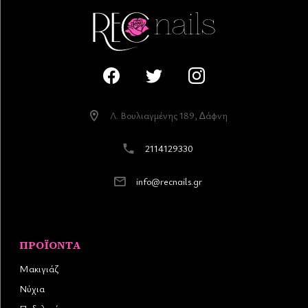
Λ. Βουλιαγµένης 189, ∆άφνη
2114129330
info@recnails.gr
ΠΡΟΪΌΝΤΑ
Μακιγιάζ
Νύχια