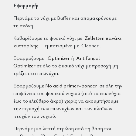
Εφαρμογή:
Περνάμε το νύχι με Buffer και απομακρύνουμε
τη σκόνη.
Καθαρίζουμε το φυσικό νύχι με
Zelletten πανάκι
κυτταρίνης
εμποτισμένο με Cleaner .
Εφαρμόζουμε
Optimizer
ή
Antifungal
Optimizer
σε όλο το φυσικό νύχι με προσοχή μη
τρέξει στα επωνύχια.
Εφαρμόζουμε
No acid primer–bonder
σε όλη την
επιφάνεια του φυσικού νυχιού (από τα επωνύχια
έως το ελεύθερο άκρο) χωρίς να ακουμπήσουμε
την περιοχή των επωνυχίων και των πλαϊνών
πτυχών του νυχιού.
Περνάμε μια λεπτή στρώση από τη βάση που
επιθυμούμε (Base Coat ή Graphen Base στον