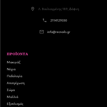
Λ. Βουλιαγµένης 189, ∆άφνη
2114129330
info@recnails.gr
ΠΡΟΪΌΝΤΑ
Μακιγιάζ
Νύχια
Ποδολογία
Αποτρίχωση
Σώμα
Μαλλιά
Εξοπλισμός