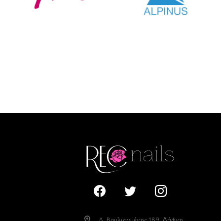
Λ. Βουλιαγµένης 189, ∆άφνη