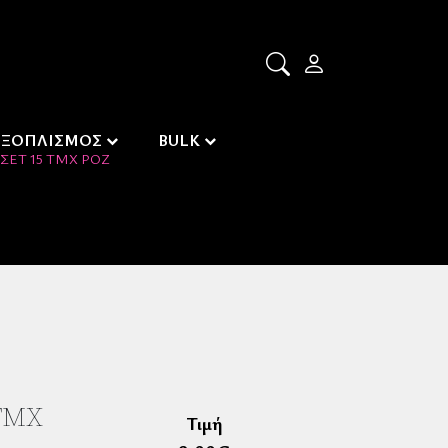
ΕΞΟΠΛΙΣΜΟΣ
BULK
ΣΈΤ 15 ΤΜΧ ΡΌΖ
ΤΜΧ
Τιμή