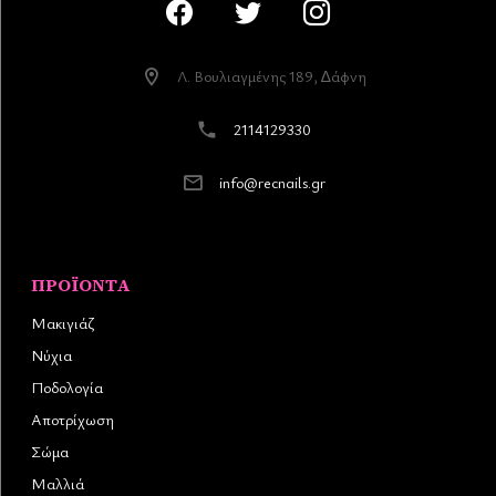
Λ. Βουλιαγµένης 189, ∆άφνη
2114129330
info@recnails.gr
ΠΡΟΪΌΝΤΑ
Μακιγιάζ
Νύχια
Ποδολογία
Αποτρίχωση
Σώμα
Μαλλιά