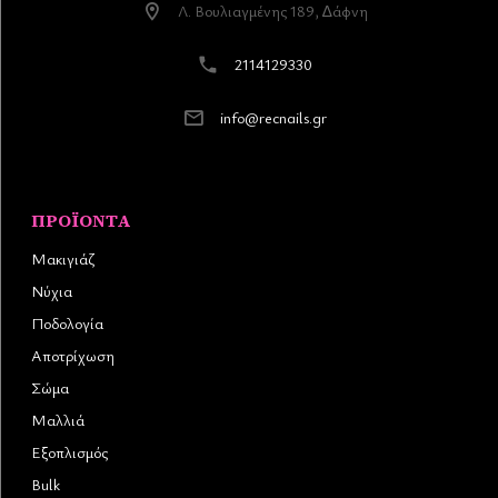
Λ. Βουλιαγµένης 189, ∆άφνη
2114129330
info@recnails.gr
ΠΡΟΪΌΝΤΑ
Μακιγιάζ
Νύχια
Ποδολογία
Αποτρίχωση
Σώμα
Μαλλιά
Εξοπλισμός
Bulk