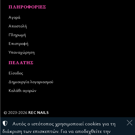
ΠΛΗΡΟΦΟΡΊΕΣ
Αγορά
Αποστολή
Πληρωμή
Επιστροφή
Υπαναχώρηση
ΠΕΛΆΤΗΣ
Είσοδος
Δημιουργία λογαριασμού
Καλάθι αγορών
©
2023-2026
REC NAILS
Αριθμός ΓΕΜΗ:
145976403000
Αυτός ο ιστότοπος χρησιμοποιεί cookies για τη
Όροι χρήσης
•
Πολιτική απορρήτου
•
Πολιτική cookies
διάκριση των επισκεπτών. Για να αποδεχθείτε την