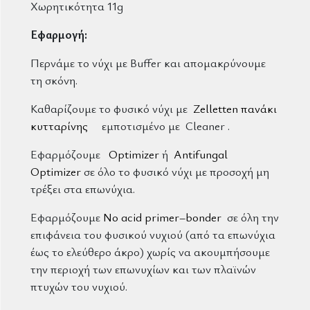
Χωρητικότητα 11g
Εφαρμογή:
Περνάμε το νύχι με Buffer και απομακρύνουμε
τη σκόνη.
Καθαρίζουμε το φυσικό νύχι με
Zelletten πανάκι
κυτταρίνης
εμποτισμένο με Cleaner .
Εφαρμόζουμε
Optimizer
ή
Antifungal
Optimizer
σε όλο το φυσικό νύχι με προσοχή μη
τρέξει στα επωνύχια.
Εφαρμόζουμε
No acid primer–bonder
σε όλη την
επιφάνεια του φυσικού νυχιού (από τα επωνύχια
έως το ελεύθερο άκρο) χωρίς να ακουμπήσουμε
την περιοχή των επωνυχίων και των πλαϊνών
πτυχών του νυχιού.