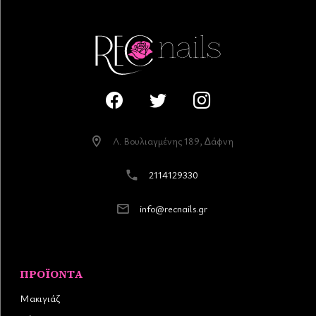
Λ. Βουλιαγµένης 189, ∆άφνη
2114129330
info@recnails.gr
ΠΡΟΪΌΝΤΑ
Μακιγιάζ