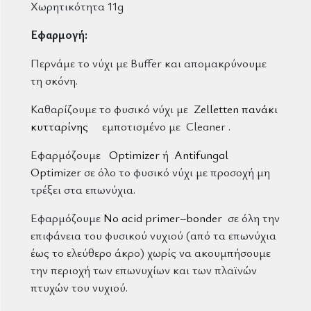
Χωρητικότητα 11g
Εφαρμογή:
Περνάμε το νύχι με Buffer και απομακρύνουμε
τη σκόνη.
Καθαρίζουμε το φυσικό νύχι με
Zelletten πανάκι
κυτταρίνης
εμποτισμένο με Cleaner .
Εφαρμόζουμε
Optimizer
ή
Antifungal
Optimizer
σε όλο το φυσικό νύχι με προσοχή μη
τρέξει στα επωνύχια.
Εφαρμόζουμε
No acid primer–bonder
σε όλη την
επιφάνεια του φυσικού νυχιού (από τα επωνύχια
έως το ελεύθερο άκρο) χωρίς να ακουμπήσουμε
την περιοχή των επωνυχίων και των πλαϊνών
πτυχών του νυχιού.