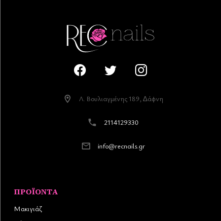
Λ. Βουλιαγµένης 189, ∆άφνη
2114129330
info@recnails.gr
ΠΡΟΪΌΝΤΑ
Μακιγιάζ