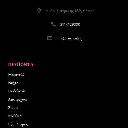
Λ. Βουλιαγµένης 189, ∆άφνη
2114129330
info@recnails.gr
ΠΡΟΪΌΝΤΑ
Μακιγιάζ
Νύχια
Ποδολογία
Αποτρίχωση
Σώμα
Μαλλιά
Εξοπλισμός