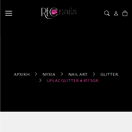
ΑΡΧΙΚΉ
ΝΎΧΙΑ
NAIL ART
GLITTER
UPLAC GLITTER # 417 5GR