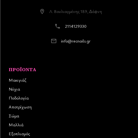
Λ. Βουλιαγµένης 189, ∆άφνη
2114129330
info@recnails.gr
ΠΡΟΪΌΝΤΑ
Μακιγιάζ
Νύχια
Ποδολογία
Αποτρίχωση
Σώμα
Μαλλιά
Εξοπλισμός