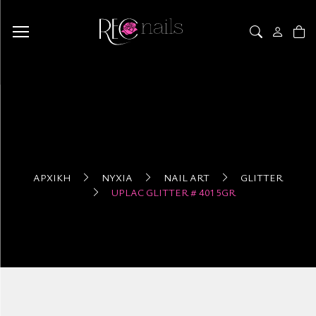
ΑΡΧΙΚΉ
ΝΎΧΙΑ
NAIL ART
GLITTER
UPLAC GLITTER # 401 5GR