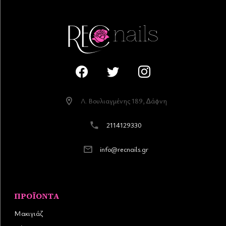
Λ. Βουλιαγµένης 189, ∆άφνη
2114129330
info@recnails.gr
ΠΡΟΪΌΝΤΑ
Μακιγιάζ