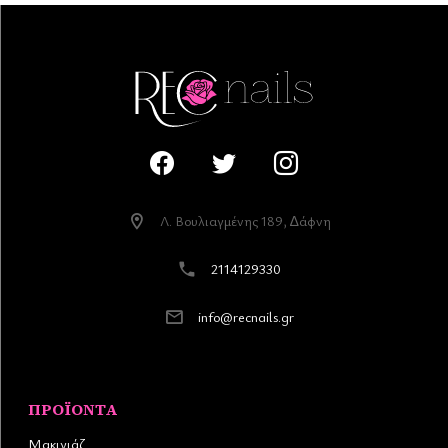
Λ. Βουλιαγµένης 189, ∆άφνη
2114129330
info@recnails.gr
ΠΡΟΪΌΝΤΑ
Μακιγιάζ