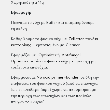
Χωρητικότητα 11g
Εφαρμογή:
Περνάμε το νύχι με Buffer και απομακρύνουμε
τη σκόνη.
Καθαρίζουμε το φυσικό νύχι με
Zelletten πανάκι
κυτταρίνης
εμποτισμένο με Cleaner .
Εφαρμόζουμε
Optimizer
ή
Antifungal
Optimizer
σε όλο το φυσικό νύχι με προσοχή μη
τρέξει στα επωνύχια.
Εφαρμόζουμε
No acid primer–bonder
σε όλη την
επιφάνεια του φυσικού νυχιού (από τα επωνύχια
έως το ελεύθερο άκρο) χωρίς να ακουμπήσουμε
την περιοχή των επωνυχίων και των πλαϊνών
πτυχών του νυχιού.