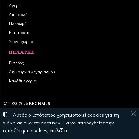
Αγορά
Αποστολή
Πληρωμή
Επιστροφή
Υπαναχώρηση
ΠΕΛΆΤΗΣ
Είσοδος
Δημιουργία λογαριασμού
Καλάθι αγορών
©
2023-2026
REC NAILS
Αριθμός ΓΕΜΗ:
145976403000
Αυτός ο ιστότοπος χρησιμοποιεί cookies για τη
Όροι χρήσης
•
Πολιτική απορρήτου
•
Πολιτική cookies
διάκριση των επισκεπτών. Για να αποδεχθείτε την
Ρυθμίσεις cookies
τοποθέτηση cookies, επιλέξτε