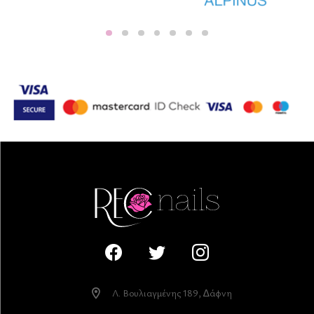
Λ. Βουλιαγµένης 189, ∆άφνη