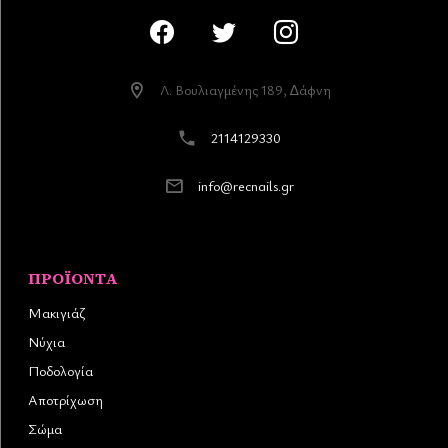
Λ. Βουλιαγµένης 189, ∆άφνη
2114129330
info@recnails.gr
ΠΡΟΪΌΝΤΑ
Μακιγιάζ
Νύχια
Ποδολογία
Αποτρίχωση
Σώμα