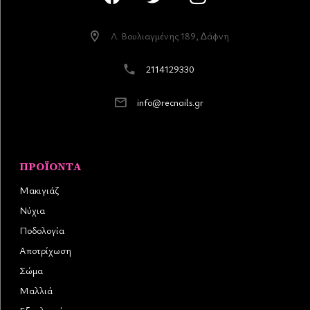
Λ. Βουλιαγµένης 189, ∆άφνη
2114129330
info@recnails.gr
ΠΡΟΪΌΝΤΑ
Μακιγιάζ
Νύχια
Ποδολογία
Αποτρίχωση
Σώμα
Μαλλιά