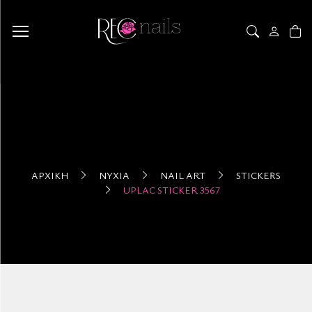
ΑΡΧΙΚΉ
ΝΎΧΙΑ
NAIL ART
STICKERS
UPLAC STICKER 3567