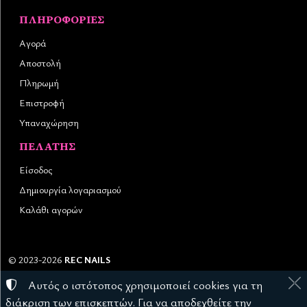
ΠΛΗΡΟΦΟΡΊΕΣ
Αγορά
Αποστολή
Πληρωμή
Επιστροφή
Υπαναχώρηση
ΠΕΛΆΤΗΣ
Είσοδος
Δημιουργία λογαριασμού
Καλάθι αγορών
©
2023-2026
REC NAILS
Αριθμός ΓΕΜΗ:
145976403000
Αυτός ο ιστότοπος χρησιμοποιεί cookies για τη
Όροι χρήσης
•
Πολιτική απορρήτου
•
Πολιτική cookies
διάκριση των επισκεπτών. Για να αποδεχθείτε την