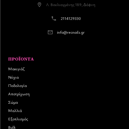
Λ. Βουλιαγµένης 189, ∆άφνη
2114129330
info@recnails.gr
ΠΡΟΪΌΝΤΑ
Μακιγιάζ
Νύχια
Ποδολογία
Αποτρίχωση
Σώμα
Μαλλιά
Εξοπλισμός
Bulk