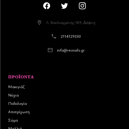
Λ. Βουλιαγµένης 189, ∆άφνη
2114129330
info@recnails.gr
ΠΡΟΪΌΝΤΑ
Μακιγιάζ
Νύχια
Ποδολογία
Αποτρίχωση
Σώμα
Μαλλιά