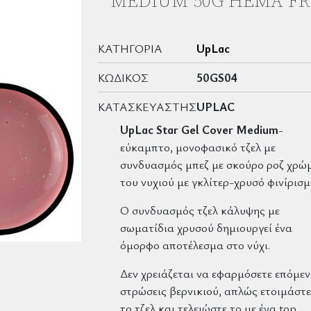
MEDIUM 50G HEMA FR
ΚΑΤΗΓΟΡΊΑ
UpLac
ΚΩΔΙΚΌΣ
50GS04
ΚΑΤΑΣΚΕΥΑΣΤΉΣ
UPLAC
UpLac Star Gel
Cover Medium
-
εύκαμπτο, μονοφασικό τζελ με
συνδυασμός μπεζ με σκούρο ροζ χρώ
του νυχιού με γκλίτερ-χρυσό φινίρισμ
Ο συνδυασμός τζελ κάλυψης με
σωματίδια χρυσού δημιουργεί ένα
όμορφο αποτέλεσμα στο νύχι.
Δεν χρειάζεται να εφαρμόσετε επόμεν
στρώσεις βερνικιού, απλώς ετοιμάστε
το τζελ και τελειώστε το με ένα top