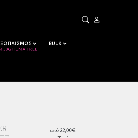
ΕΞΟΠΛΙΣΜΟΣ
BULK
M 50G HEMA FREE
ER
από 22,00€