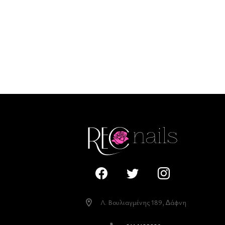
Λ. Βουλιαγµένης 189, ∆άφνη