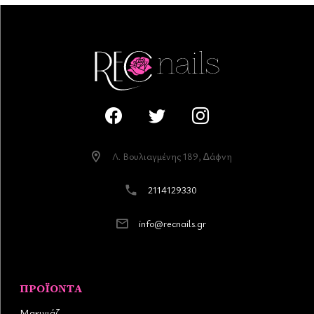
Λ. Βουλιαγµένης 189, ∆άφνη
2114129330
info@recnails.gr
ΠΡΟΪΌΝΤΑ
Μακιγιάζ