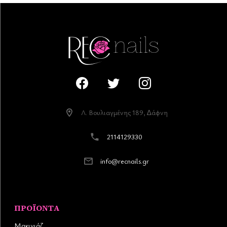
Λ. Βουλιαγµένης 189, ∆άφνη
2114129330
info@recnails.gr
ΠΡΟΪΌΝΤΑ
Μακιγιάζ