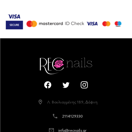
Λ. Βουλιαγµένης 189, ∆άφνη
2114129330
info@recnails.gr