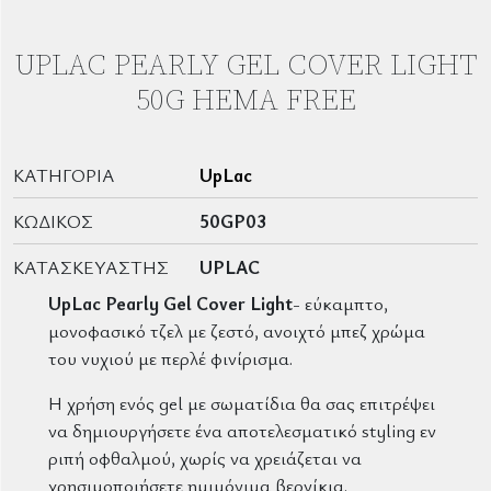
UPLAC PEARLY GEL COVER LIGHT
50G HEMA FREE
ΚΑΤΗΓΟΡΊΑ
UpLac
ΚΩΔΙΚΌΣ
50GP03
ΚΑΤΑΣΚΕΥΑΣΤΉΣ
UPLAC
UpLac Pearly Gel
Cover Light
- εύκαμπτο,
μονοφασικό τζελ με ζεστό, ανοιχτό μπεζ χρώμα
του νυχιού με περλέ φινίρισμα.
Η χρήση ενός gel με σωματίδια θα σας επιτρέψει
να δημιουργήσετε ένα αποτελεσματικό styling εν
ριπή οφθαλμού, χωρίς να χρειάζεται να
χρησιμοποιήσετε ημιμόνιμα βερνίκια.