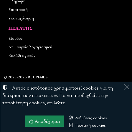
Πληρωμή
Επιστροφή
Υπαναχώρηση
ΠΕΛΆΤΗΣ
Είσοδος
Δημιουργία λογαριασμού
Καλάθι αγορών
©
2023-2026
REC NAILS
Αριθμός ΓΕΜΗ:
145976403000
Αυτός ο ιστότοπος χρησιμοποιεί cookies για τη
Όροι χρήσης
•
Πολιτική απορρήτου
•
Πολιτική cookies
διάκριση των επισκεπτών. Για να αποδεχθείτε την
Ρυθμίσεις cookies
τοποθέτηση cookies, επιλέξτε
Ρυθμίσεις cookies
Αποδέχομαι
TORUS website
Πολιτική cookies