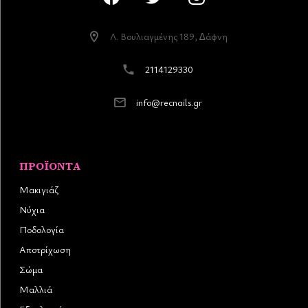
Λ. Βουλιαγµένης 189, ∆άφνη
2114129330
info@recnails.gr
ΠΡΟΪΌΝΤΑ
Μακιγιάζ
Νύχια
Ποδολογία
Αποτρίχωση
Σώμα
Μαλλιά