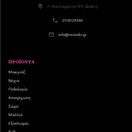
Λ. Βουλιαγµένης 189, ∆άφνη
2114129330
info@recnails.gr
ΠΡΟΪΌΝΤΑ
Μακιγιάζ
Νύχια
Ποδολογία
Αποτρίχωση
Σώμα
Μαλλιά
Εξοπλισμός
Bulk