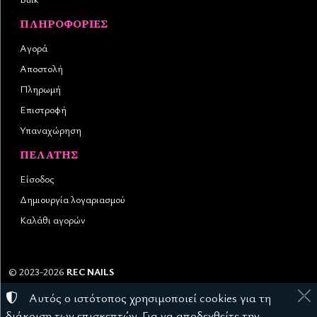
ΠΛΗΡΟΦΟΡΊΕΣ
Αγορά
Αποστολή
Πληρωμή
Επιστροφή
Υπαναχώρηση
ΠΕΛΆΤΗΣ
Είσοδος
Δημιουργία λογαριασμού
Καλάθι αγορών
©
2023-2026
REC NAILS
Αριθμός ΓΕΜΗ:
145976403000
Αυτός ο ιστότοπος χρησιμοποιεί cookies για τη
Όροι χρήσης
•
Πολιτική απορρήτου
•
Πολιτική cookies
διάκριση των επισκεπτών. Για να αποδεχθείτε την