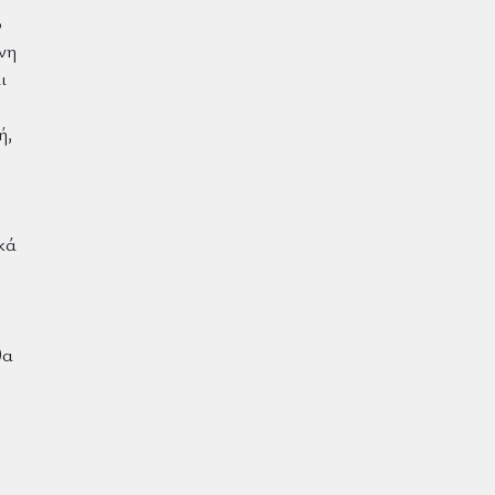
ό
νη
ι
ή,
κά
θα