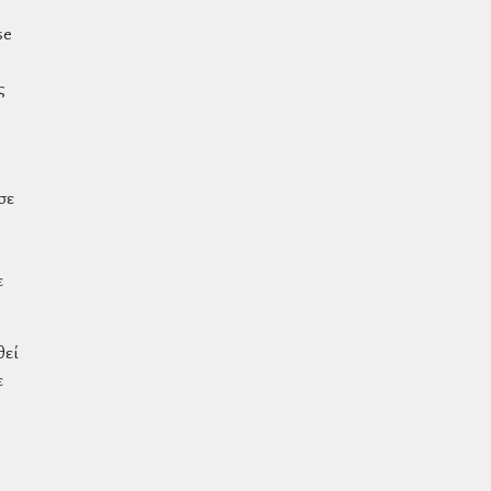
se
ς
σε
ε
θεί
ε