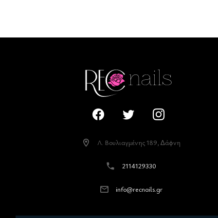
Λ. Βουλιαγµένης 189, ∆άφνη
2114129330
info@recnails.gr