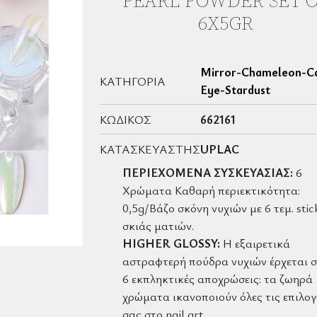
PEARL POWDER SET 
6X5GR
Mirror-Chameleon-C
ΚΑΤΗΓΟΡΊΑ
Eye-Stardust
ΚΩΔΙΚΌΣ
662161
ΚΑΤΑΣΚΕΥΑΣΤΉΣ
UPLAC
ΠΕΡΙΕΧΟΜΕΝΑ ΣΥΣΚΕΥΑΣΙΑΣ:
6
Χρώματα Καθαρή περιεκτικότητα:
0,5g/Βάζο σκόνη νυχιών με 6 τεμ. stic
σκιάς ματιών.
HIGHER GLOSSY:
Η εξαιρετικά
αστραφτερή πούδρα νυχιών έρχεται σ
6 εκπληκτικές αποχρώσεις: τα ζωηρά
χρώματα ικανοποιούν όλες τις επιλογ
σας στο nail art.