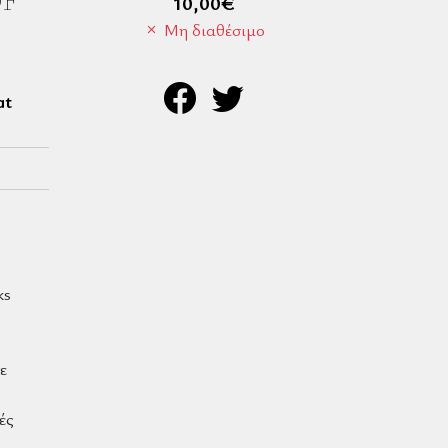
OF
10,00
€
Μη διαθέσιμο
at
ks
ε
ές