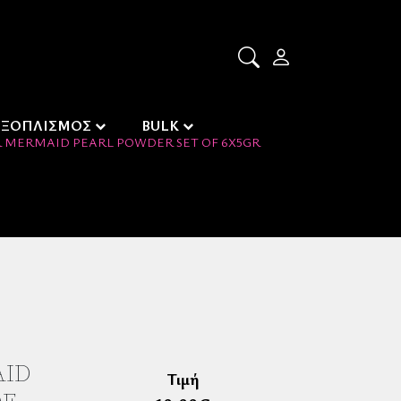
ΕΞΟΠΛΙΣΜΟΣ
BULK
 MERMAID PEARL POWDER SET OF 6X5GR
AID
Τιμή