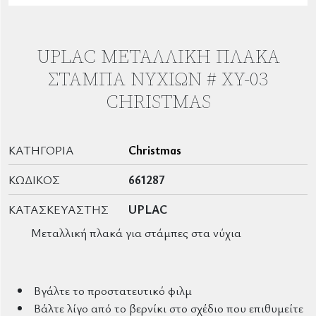
UPLAC ΜΕΤΑΛΛΙΚΉ ΠΛΆΚΑ
ΣΤΆΜΠΑ ΝΥΧΙΏΝ # XY-03
CHRISTMAS
ΚΑΤΗΓΟΡΊΑ
Christmas
ΚΩΔΙΚΌΣ
661287
ΚΑΤΑΣΚΕΥΑΣΤΉΣ
UPLAC
Μεταλλική πλακά για στάμπες στα νύχια
Βγάλτε το προστατευτικό φιλμ
Βάλτε λίγο από το βερνίκι στο σχέδιο που επιθυμείτε