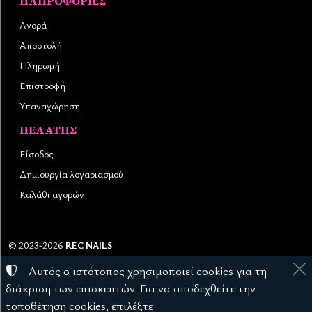
ΠΛΗΡΟΦΟΡΊΕΣ
Αγορά
Αποστολή
Πληρωμή
Επιστροφή
Υπαναχώρηση
ΠΕΛΆΤΗΣ
Είσοδος
Δημιουργία λογαριασμού
Καλάθι αγορών
©
2023-2026
REC NAILS
Αριθμός ΓΕΜΗ:
145976403000
Αυτός ο ιστότοπος χρησιμοποιεί cookies για τη
Όροι χρήσης
•
Πολιτική απορρήτου
•
Πολιτική cookies
διάκριση των επισκεπτών. Για να αποδεχθείτε την
Ρυθμίσεις cookies
τοποθέτηση cookies, επιλέξτε