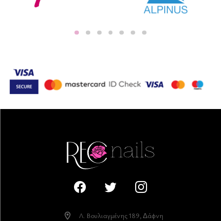
Λ. Βουλιαγµένης 189, ∆άφνη