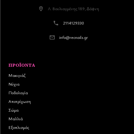
Λ. Βουλιαγµένης 189, ∆άφνη
2114129330
info@recnails.gr
ΠΡΟΪΌΝΤΑ
Μακιγιάζ
Νύχια
Ποδολογία
Αποτρίχωση
Σώμα
Μαλλιά
Εξοπλισμός