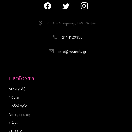
Λ. Βουλιαγµένης 189, ∆άφνη
2114129330
info@recnails.gr
ΠΡΟΪΌΝΤΑ
Μακιγιάζ
Νύχια
Ποδολογία
Αποτρίχωση
Σώμα
Μαλλιά