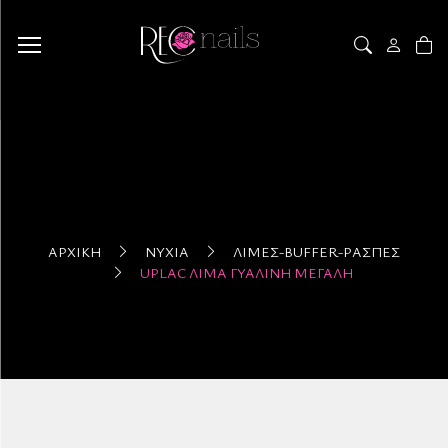
ΑΡΧΙΚΉ
ΝΎΧΙΑ
ΛΊΜΕΣ-BUFFER-ΡΆΣΠΕΣ
UPLAC ΛΊΜΑ ΓΥΆΛΙΝΗ ΜΕΓΆΛΗ