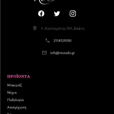
Λ. Βουλιαγµένης 189, ∆άφνη
2114129330
info@recnails.gr
ΠΡΟΪΌΝΤΑ
Μακιγιάζ
Νύχια
Ποδολογία
Αποτρίχωση