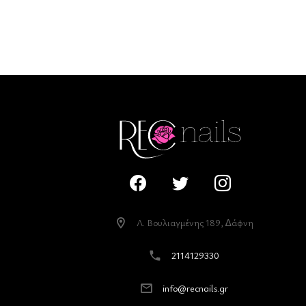
Λ. Βουλιαγµένης 189, ∆άφνη
2114129330
info@recnails.gr