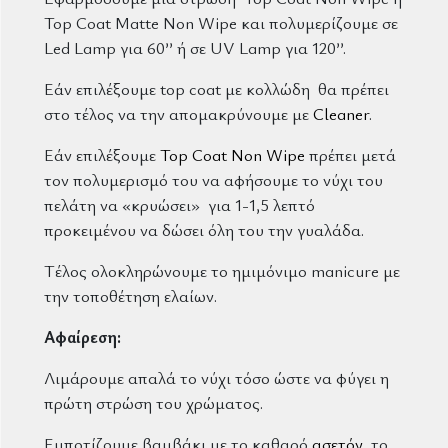
Top Coat Matte Non Wipe και πολυμερίζουμε σε
Led Lamp για 60’’ ή σε UV Lamp για 120’’.
Εάν επιλέξουμε top coat με κολλώδη θα πρέπει
στο τέλος να την απομακρύνουμε με
Cleaner
.
Εάν επιλέξουμε
Top Coat Non Wipe
πρέπει μετά
τον πολυμερισμό του να αφήσουμε το νύχι του
πελάτη να «κρυώσει» για 1-1,5 λεπτό
προκειμένου να δώσει όλη του την γυαλάδα.
Τέλος ολοκληρώνουμε το ημιμόνιμο manicure με
την τοποθέτηση ελαίων.
Αφαίρεση:
Λιμάρουμε απαλά το νύχι τόσο ώστε να φύγει η
πρώτη στρώση του χρώματος.
Εμποτίζουμε βαμβάκι με το καθαρό
ασετόν
, το