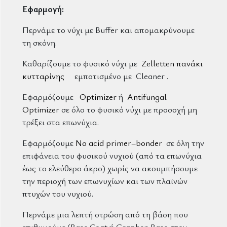
Εφαρμογή:
Περνάμε το νύχι με Buffer και απομακρύνουμε
τη σκόνη.
Καθαρίζουμε το φυσικό νύχι με
Zelletten πανάκι
κυτταρίνης
εμποτισμένο με Cleaner .
Εφαρμόζουμε
Optimizer
ή
Antifungal
Optimizer
σε όλο το φυσικό νύχι με προσοχή μη
τρέξει στα επωνύχια.
Εφαρμόζουμε
No acid primer–bonder
σε όλη την
επιφάνεια του φυσικού νυχιού (από τα επωνύχια
έως το ελεύθερο άκρο) χωρίς να ακουμπήσουμε
την περιοχή των επωνυχίων και των πλαϊνών
πτυχών του νυχιού.
Περνάμε μια λεπτή στρώση από τη βάση που
επιθυμούμε (Base Coat ή Graphen Base στον