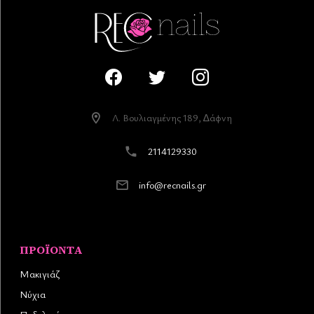
Λ. Βουλιαγµένης 189, ∆άφνη
2114129330
info@recnails.gr
ΠΡΟΪΌΝΤΑ
Μακιγιάζ
Νύχια