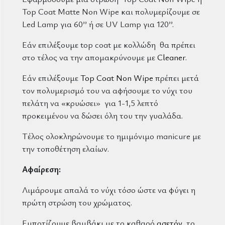
Top Coat Matte Non Wipe και πολυμερίζουμε σε
Led Lamp για 60’’ ή σε UV Lamp για 120’’.
Εάν επιλέξουμε top coat με κολλώδη θα πρέπει
στο τέλος να την απομακρύνουμε με
Cleaner
.
Εάν επιλέξουμε
Top Coat Non Wipe
πρέπει μετά
τον πολυμερισμό του να αφήσουμε το νύχι του
πελάτη να «κρυώσει» για 1-1,5 λεπτό
προκειμένου να δώσει όλη του την γυαλάδα.
Τέλος ολοκληρώνουμε το ημιμόνιμο manicure με
την τοποθέτηση ελαίων.
Αφαίρεση:
Λιμάρουμε απαλά το νύχι τόσο ώστε να φύγει η
πρώτη στρώση του χρώματος.
Εμποτίζουμε βαμβάκι με το καθαρό
ασετόν
, το