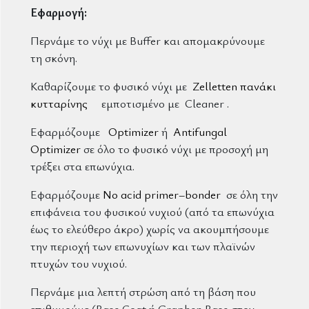
Εφαρμογή:
Περνάμε το νύχι με Buffer και απομακρύνουμε
τη σκόνη.
Καθαρίζουμε το φυσικό νύχι με
Zelletten πανάκι
κυτταρίνης
εμποτισμένο με Cleaner .
Εφαρμόζουμε
Optimizer
ή
Antifungal
Optimizer
σε όλο το φυσικό νύχι με προσοχή μη
τρέξει στα επωνύχια.
Εφαρμόζουμε
No acid primer–bonder
σε όλη την
επιφάνεια του φυσικού νυχιού (από τα επωνύχια
έως το ελεύθερο άκρο) χωρίς να ακουμπήσουμε
την περιοχή των επωνυχίων και των πλαϊνών
πτυχών του νυχιού.
Περνάμε μια λεπτή στρώση από τη βάση που
επιθυμούμε (Base Coat ή Graphen Base στον