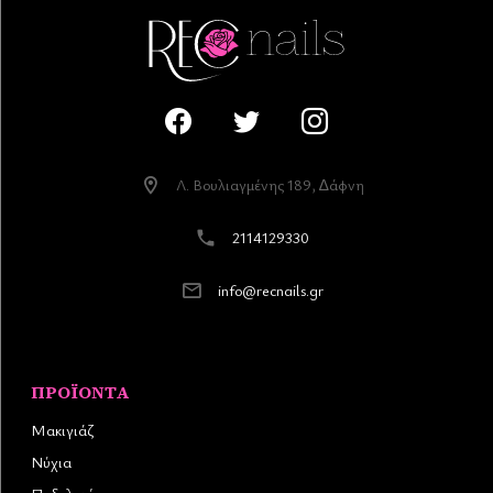
Λ. Βουλιαγµένης 189, ∆άφνη
2114129330
info@recnails.gr
ΠΡΟΪΌΝΤΑ
Μακιγιάζ
Νύχια