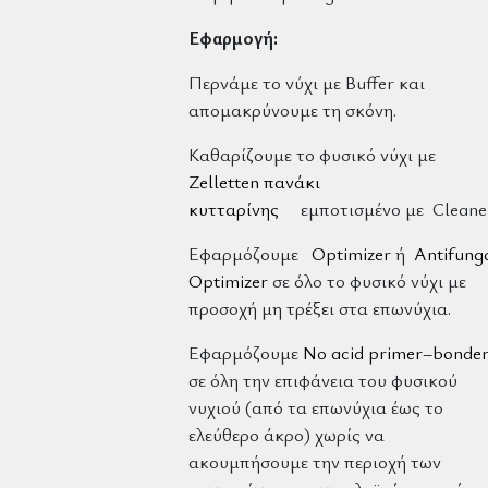
Εφαρμογή:
Περνάμε το νύχι με Buffer και
απομακρύνουμε τη σκόνη.
Καθαρίζουμε το φυσικό νύχι με
Zelletten πανάκι
κυτταρίνης
εμποτισμένο με Cleaner
Εφαρμόζουμε
Optimizer
ή
Antifung
Optimizer
σε όλο το φυσικό νύχι με
προσοχή μη τρέξει στα επωνύχια.
Εφαρμόζουμε
No acid primer–bonde
σε όλη την επιφάνεια του φυσικού
νυχιού (από τα επωνύχια έως το
ελεύθερο άκρο) χωρίς να
ακουμπήσουμε την περιοχή των