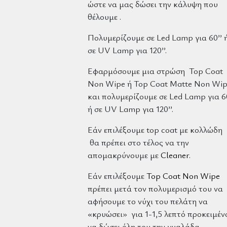
ώστε να μας δώσει την κάλυψη που
θέλουμε .
Πολυμερίζουμε σε Led Lamp για 60’’ 
σε UV Lamp για 120’’.
Εφαρμόσουμε μια στρώση Top Coat
Non Wipe ή Top Coat Matte Non Wi
και πολυμερίζουμε σε Led Lamp για 60
ή σε UV Lamp για 120’’.
Εάν επιλέξουμε top coat με κολλώδη
θα πρέπει στο τέλος να την
απομακρύνουμε με
Cleaner
.
Εάν επιλέξουμε
Top Coat Non Wipe
πρέπει μετά τον πολυμερισμό του να
αφήσουμε το νύχι του πελάτη να
«κρυώσει» για 1-1,5 λεπτό προκειμέν
να δώσει όλη του την γυαλάδα.