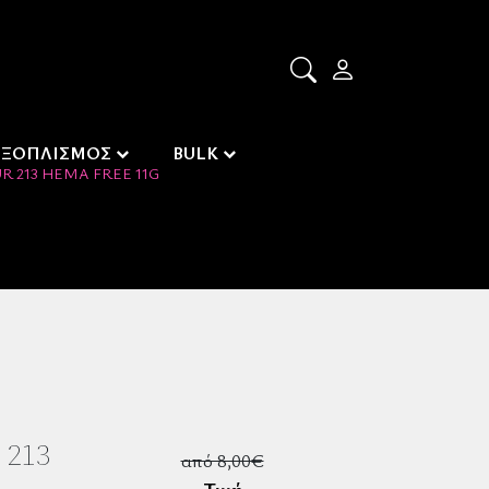
ΕΞΟΠΛΙΣΜΟΣ
BULK
 213 HEMA FREE 11G
 213
από 8,00€