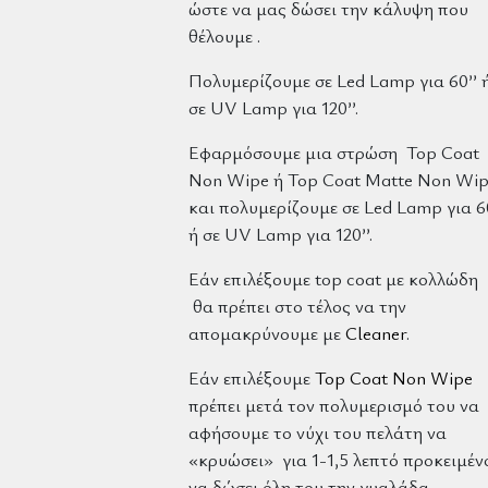
ώστε να μας δώσει την κάλυψη που
θέλουμε .
Πολυμερίζουμε σε Led Lamp για 60’’ 
σε UV Lamp για 120’’.
Εφαρμόσουμε μια στρώση Top Coat
Non Wipe ή Top Coat Matte Non Wi
και πολυμερίζουμε σε Led Lamp για 60
ή σε UV Lamp για 120’’.
Εάν επιλέξουμε top coat με κολλώδη
θα πρέπει στο τέλος να την
απομακρύνουμε με
Cleaner
.
Εάν επιλέξουμε
Top Coat Non Wipe
πρέπει μετά τον πολυμερισμό του να
αφήσουμε το νύχι του πελάτη να
«κρυώσει» για 1-1,5 λεπτό προκειμέν
να δώσει όλη του την γυαλάδα.