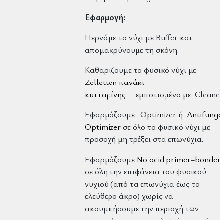
Εφαρμογή:
Περνάμε το νύχι με Buffer και
απομακρύνουμε τη σκόνη.
Καθαρίζουμε το φυσικό νύχι με
Zelletten πανάκι
κυτταρίνης
εμποτισμένο με Cleaner
Εφαρμόζουμε
Optimizer
ή
Antifung
Optimizer
σε όλο το φυσικό νύχι με
προσοχή μη τρέξει στα επωνύχια.
Εφαρμόζουμε
No acid primer–bonde
σε όλη την επιφάνεια του φυσικού
νυχιού (από τα επωνύχια έως το
ελεύθερο άκρο) χωρίς να
ακουμπήσουμε την περιοχή των