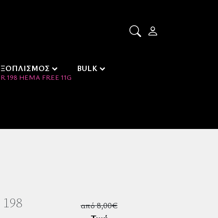
ΕΞΟΠΛΙΣΜΟΣ
BULK
 198 HEMA FREE 11G
 198
από 8,00€