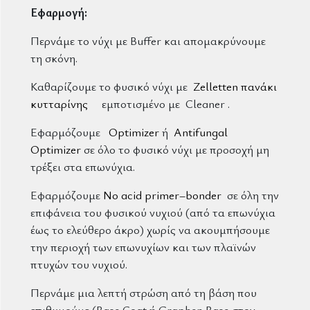
Εφαρμογή:
Περνάμε το νύχι με Buffer και απομακρύνουμε
τη σκόνη.
Καθαρίζουμε το φυσικό νύχι με
Zelletten πανάκι
κυτταρίνης
εμποτισμένο με Cleaner .
Εφαρμόζουμε
Optimizer
ή
Antifungal
Optimizer
σε όλο το φυσικό νύχι με προσοχή μη
τρέξει στα επωνύχια.
Εφαρμόζουμε
No acid primer–bonder
σε όλη την
επιφάνεια του φυσικού νυχιού (από τα επωνύχια
έως το ελεύθερο άκρο) χωρίς να ακουμπήσουμε
την περιοχή των επωνυχίων και των πλαϊνών
πτυχών του νυχιού.
Περνάμε μια λεπτή στρώση από τη βάση που
επιθυμούμε (Base Coat ή Graphen Base στον