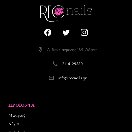
Λ. Βουλιαγµένης 189, ∆άφνη
2114129330
info@recnails.gr
ΠΡΟΪΌΝΤΑ
Μακιγιάζ
Νύχια