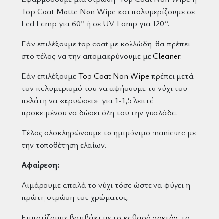
Top Coat Matte Non Wipe και πολυμερίζουμε σε
Led Lamp για 60’’ ή σε UV Lamp για 120’’.
Εάν επιλέξουμε top coat με κολλώδη θα πρέπει
στο τέλος να την απομακρύνουμε με
Cleaner
.
Εάν επιλέξουμε
Top Coat Non Wipe
πρέπει μετά
τον πολυμερισμό του να αφήσουμε το νύχι του
πελάτη να «κρυώσει» για 1-1,5 λεπτό
προκειμένου να δώσει όλη του την γυαλάδα.
Τέλος ολοκληρώνουμε το ημιμόνιμο manicure με
την τοποθέτηση ελαίων.
Αφαίρεση:
Λιμάρουμε απαλά το νύχι τόσο ώστε να φύγει η
πρώτη στρώση του χρώματος.
Εμποτίζουμε βαμβάκι με το καθαρό
ασετόν
, το