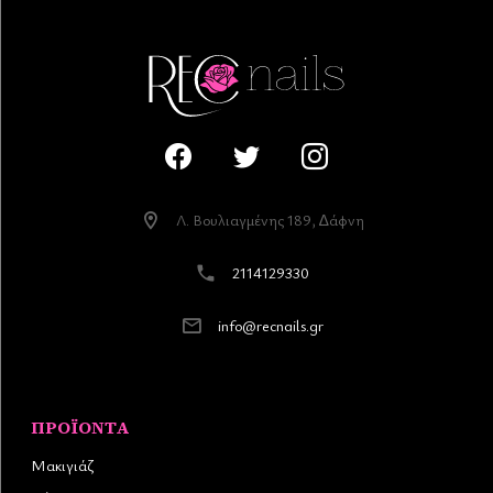
Λ. Βουλιαγµένης 189, ∆άφνη
2114129330
info@recnails.gr
ΠΡΟΪΌΝΤΑ
Μακιγιάζ