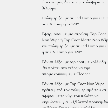
ώστε να μας δώσει την κάλυψη που
θέλουμε .
Πολυμερίζουμε σε Led Lamp για 60’’ 
σε UV Lamp για 120’’.
Εφαρμόσουμε μια στρώση Top Coat
Non Wipe ή Top Coat Matte Non Wi
και πολυμερίζουμε σε Led Lamp για 60
ή σε UV Lamp για 120’’.
Εάν επιλέξουμε top coat με κολλώδη
θα πρέπει στο τέλος να την
απομακρύνουμε με
Cleaner
.
Εάν επιλέξουμε
Top Coat Non Wipe
πρέπει μετά τον πολυμερισμό του να
αφήσουμε το νύχι του πελάτη να
«κρυώσει» για 1-1,5 λεπτό προκειμέν
να δώσει όλη του την γυαλάδα.