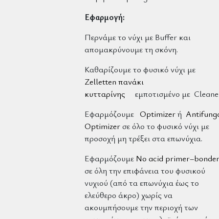
Εφαρμογή:
Περνάμε το νύχι με Buffer και
απομακρύνουμε τη σκόνη.
Καθαρίζουμε το φυσικό νύχι με
Zelletten πανάκι
κυτταρίνης
εμποτισμένο με Cleaner
Εφαρμόζουμε
Optimizer
ή
Antifung
Optimizer
σε όλο το φυσικό νύχι με
προσοχή μη τρέξει στα επωνύχια.
Εφαρμόζουμε
No acid primer–bonde
σε όλη την επιφάνεια του φυσικού
νυχιού (από τα επωνύχια έως το
ελεύθερο άκρο) χωρίς να
ακουμπήσουμε την περιοχή των