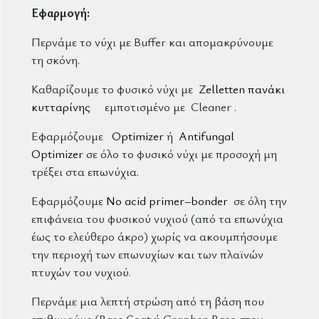
Εφαρμογή:
Περνάμε το νύχι με Buffer και απομακρύνουμε
τη σκόνη.
Καθαρίζουμε το φυσικό νύχι με
Zelletten πανάκι
κυτταρίνης
εμποτισμένο με Cleaner .
Εφαρμόζουμε
Optimizer
ή
Antifungal
Optimizer
σε όλο το φυσικό νύχι με προσοχή μη
τρέξει στα επωνύχια.
Εφαρμόζουμε
No acid primer–bonder
σε όλη την
επιφάνεια του φυσικού νυχιού (από τα επωνύχια
έως το ελεύθερο άκρο) χωρίς να ακουμπήσουμε
την περιοχή των επωνυχίων και των πλαϊνών
πτυχών του νυχιού.
Περνάμε μια λεπτή στρώση από τη βάση που
επιθυμούμε (Base Coat ή Graphen Base στον