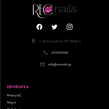
Λ. Βουλιαγµένης 189, ∆άφνη
2114129330
info@recnails.gr
ΠΡΟΪΌΝΤΑ
Μακιγιάζ
Νύχια