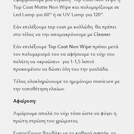
Top Coat Matte Non Wipe και πολυμερίζουμε σε
Led Lamp για 60’’ ή σε UV Lamp για 120’’.
Εάν επιλέξουμε top coat με κολλώδη θα πρέπει
στο τέλος να την απομακρύνουμε με
Cleaner
.
Εάν επιλέξουμε
Top Coat Non Wipe
πρέπει μετά
τον πολυμερισμό του να αφήσουμε το νύχι του
πελάτη να «κρυώσει» για 1-1,5 λεπτό
προκειμένου να δώσει όλη του την γυαλάδα.
Τέλος ολοκληρώνουμε το ημιμόνιμο manicure με
την τοποθέτηση ελαίων.
Αφαίρεση:
Λιμάρουμε απαλά το νύχι τόσο ώστε να φύγει η
πρώτη στρώση του χρώματος.
Εμποτίζουμε βαμβάκι με το καθαρό
ασετόν
, το