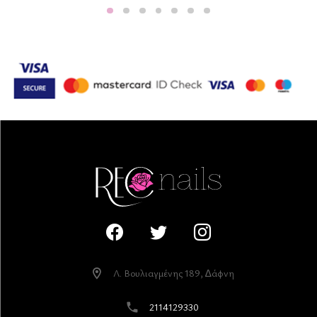
Λ. Βουλιαγµένης 189, ∆άφνη
2114129330