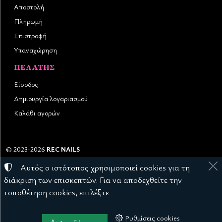
Αποστολή
Πληρωμή
Επιστροφή
Υπαναχώρηση
ΠΕΛΆΤΗΣ
Είσοδος
Δημιουργία λογαριασμού
Καλάθι αγορών
©
2023-2026
REC NAILS
Αριθμός ΓΕΜΗ:
145976403000
Αυτός ο ιστότοπος χρησιμοποιεί cookies για τη
Όροι χρήσης
•
Πολιτική απορρήτου
•
Πολιτική cookies
διάκριση των επισκεπτών. Για να αποδεχθείτε την
Ρυθμίσεις cookies
τοποθέτηση cookies, επιλέξτε
Ρυθμίσεις cookies