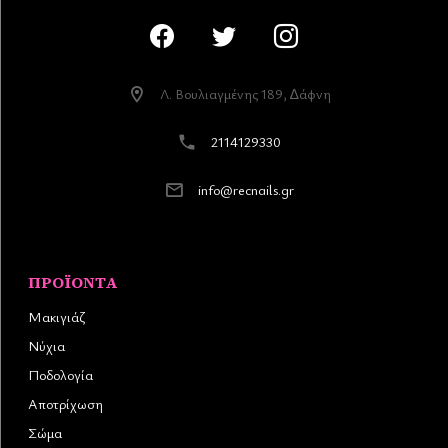
Λ. Βουλιαγµένης 189, ∆άφνη
2114129330
info@recnails.gr
ΠΡΟΪΌΝΤΑ
Μακιγιάζ
Νύχια
Ποδολογία
Αποτρίχωση
Σώμα