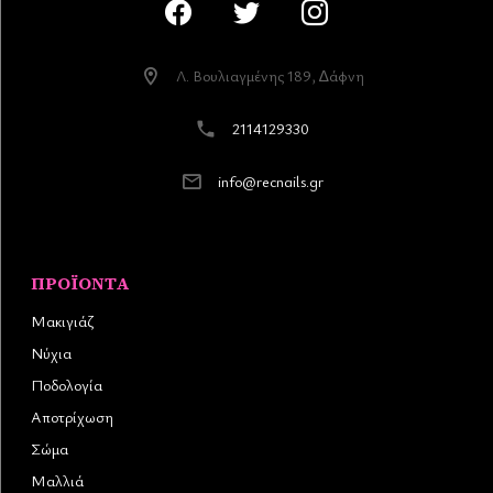
Λ. Βουλιαγµένης 189, ∆άφνη
2114129330
info@recnails.gr
ΠΡΟΪΌΝΤΑ
Μακιγιάζ
Νύχια
Ποδολογία
Αποτρίχωση
Σώμα
Μαλλιά