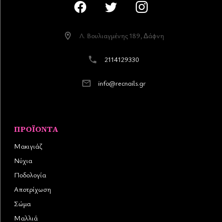
Λ. Βουλιαγµένης 189, ∆άφνη
2114129330
info@recnails.gr
ΠΡΟΪΌΝΤΑ
Μακιγιάζ
Νύχια
Ποδολογία
Αποτρίχωση
Σώμα
Μαλλιά