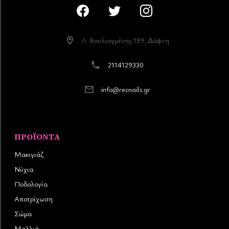
Λ. Βουλιαγµένης 189, ∆άφνη
2114129330
info@recnails.gr
ΠΡΟΪΌΝΤΑ
Μακιγιάζ
Νύχια
Ποδολογία
Αποτρίχωση
Σώμα
Μαλλιά