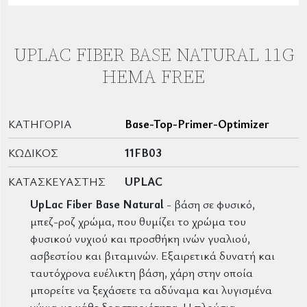
UPLAC FIBER BASE NATURAL 11G
HEMA FREE
ΚΑΤΗΓΟΡΊΑ
Base-Top-Primer-Optimizer
ΚΩΔΙΚΌΣ
11FB03
ΚΑΤΑΣΚΕΥΑΣΤΉΣ
UPLAC
UpLac Fiber Base Natural
- βάση σε φυσικό,
μπεζ-ροζ χρώμα, που θυμίζει το χρώμα του
φυσικού νυχιού και προσθήκη ινών γυαλιού,
ασβεστίου και βιταμινών. Εξαιρετικά δυνατή και
ταυτόχρονα ευέλικτη βάση, χάρη στην οποία
μπορείτε να ξεχάσετε τα αδύναμα και λυγισμένα
νύχια με κάθε δραστηριότητα. Η πλούσια