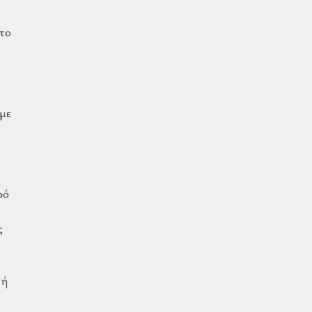
 το
 με
ρό
ς
 ή