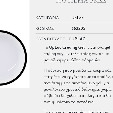
50G HEMA FREE
ΚΑΤΗΓΟΡΊΑ
UpLac
ΚΩΔΙΚΌΣ
662205
ΚΑΤΑΣΚΕΥΑΣΤΉΣ
UPLAC
Το
UpLac
Creamy Gel
- είναι ένα gel
styling νυχιών τελευταίας γενιάς με
μοναδική κρεμώδης φόρμουλα.
Η σύσταση που μοιάζει με κρέμα σάς
επιτρέπει να εργάζεστε με το προϊόν, 
αντίθεση με το συνηθισμένο gel, για
μεγαλύτερο χρονικό διάστημα, χωρίς
φόβο ότι θα χυθεί στα πλάγια και θα
πλημμυρίσουν τα πετσάκια.
Το gel της συσκευασίας φαίνεται να